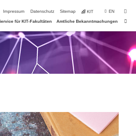
tion überspringen
suc
Impressum
Datenschutz
Sitemap
EN
KIT
Star
Service für KIT-Fakultäten
Amtliche Bekanntmachungen