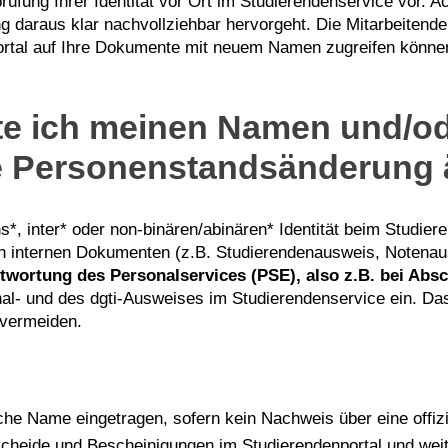
fung Ihrer Identität vor Ort im Studierendenservice vor. Ach
 daraus klar nachvollziehbar hervorgeht. Die Mitarbeiten
tal auf Ihre Dokumente mit neuem Namen zugreifen können
te ich meinen Namen und/o
e Personenstandsänderung 
*, inter* oder non-binären/abinären* Identität beim Studie
en internen Dokumenten (z.B. Studierendenausweis, Notenaus
ntwortung des Personalservices (PSE), also z.B. bei Abs
al- und des dgti-Ausweises im Studierendenservice ein. Das
 vermeiden.
he Name eingetragen, sofern kein Nachweis über eine offizi
cheide und Bescheinigungen im Studierendenportal und weite