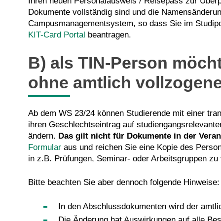
Ihren neuen Personalausweis / Reisepass zur Überprü
Dokumente vollständig sind und die Namensänderung
Campusmanagementsystem, so dass Sie im Studipor
KIT-Card Portal
beantragen.
B) als TIN-Person möch
ohne amtlich vollzogen
Ab dem WS 23/24 können Studierende mit einer trans
ihren Geschlechtseintrag auf studiengangsrelevant
ändern.
Das gilt nicht für Dokumente in der Vera
Formular
aus und reichen Sie eine Kopie des Person
in z.B. Prüfungen, Seminar- oder Arbeitsgruppen zu
Bitte beachten Sie aber dennoch folgende Hinweise:
In den Abschlussdokumenten wird der amtlic
Die Änderung hat Auswirkungen auf alle Bes