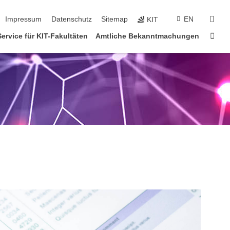
tion überspringen
suc
Impressum
Datenschutz
Sitemap
EN
KIT
Star
Service für KIT-Fakultäten
Amtliche Bekanntmachungen