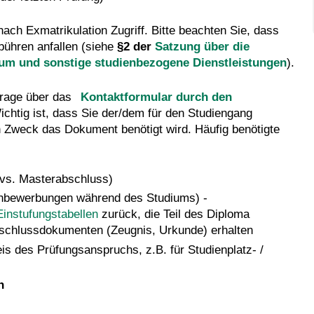
ch Exmatrikulation Zugriff. Bitte beachten Sie, dass
ühren anfallen (siehe
§2 der
Satzung über die
um und sonstige studienbezogene Dienstleistungen
).
frage über das
Kontaktformular durch den
chtig ist, dass Sie der/dem für den Studiengang
en Zweck das Dokument benötigt wird. Häufig benötigte
vs. Masterabschluss)
ienbewerbungen während des Studiums) -
instufungstabellen
zurück, die Teil des Diploma
bschlussdokumenten (Zeugnis, Urkunde) erhalten
s des Prüfungsanspruchs, z.B. für Studienplatz- /
n