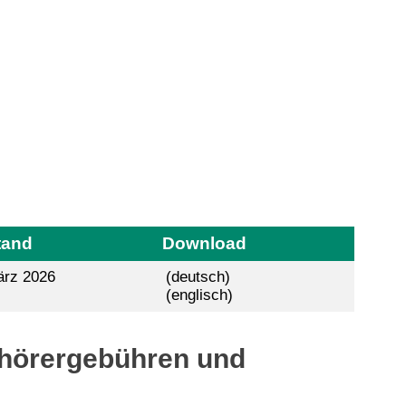
tand
Download
rz 2026
(deutsch)
(englisch)
thörergebühren und