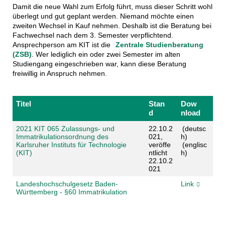
Damit die neue Wahl zum Erfolg führt, muss dieser Schritt wohl
überlegt und gut geplant werden. Niemand möchte einen
zweiten Wechsel in Kauf nehmen. Deshalb ist die Beratung bei
Fachwechsel nach dem 3. Semester verpflichtend.
Ansprechperson am KIT ist die
Zentrale Studienberatung
(ZSB)
. Wer lediglich ein oder zwei Semester im alten
Studiengang eingeschrieben war, kann diese Beratung
freiwillig in Anspruch nehmen.
Titel
Stan
Dow
d
nload
2021 KIT 065 Zulassungs- und
22.10.2
(deutsc
Immatrikulationsordnung des
021,
h)
Karlsruher Instituts für Technologie
veröffe
(englisc
(KIT)
ntlicht
h)
22.10.2
021
Landeshochschulgesetz Baden-
Link
Württemberg - §60 Immatrikulation