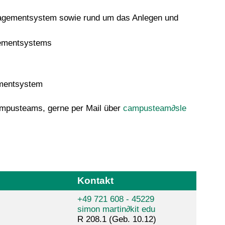
nagementsystem sowie rund um das Anlegen und
gementsystems
ementsystem
mpusteams, gerne per Mail über
campusteam∂sle
Kontakt
+49 721 608 - 45229
simon martin
∂
kit edu
R 208.1 (Geb. 10.12)