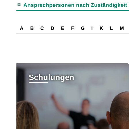
Ansprechpersonen nach Zuständigkeit
A
B
C
D
E
F
G
I
K
L
M
Schulungen