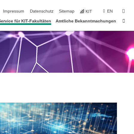
tion überspringen
suc
Impressum
Datenschutz
Sitemap
EN
KIT
Star
Service für KIT-Fakultäten
Amtliche Bekanntmachungen