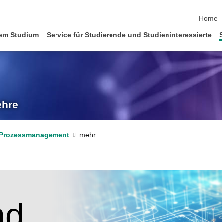
Naviga
Home
em Studium
Service für Studierende und Studieninteressierte
ehre
 Prozessmanagement
nd