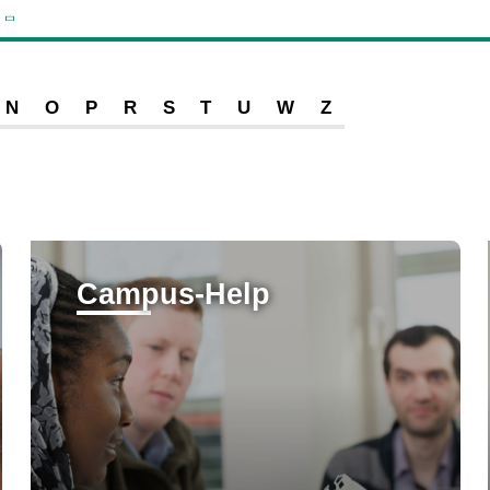
N
O
P
R
S
T
U
W
Z
Campus-Help