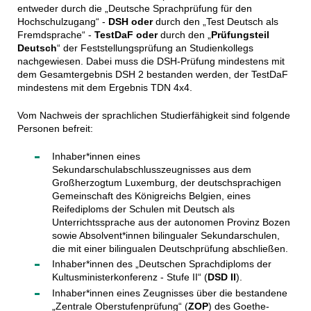
entweder durch die „Deutsche Sprachprüfung für den
Hochschulzugang“ -
DSH
oder
durch den „Test Deutsch als
Fremdsprache“ -
TestDaF
oder
durch den „
Prüfungsteil
Deutsch
“ der Feststellungsprüfung an Studienkollegs
nachgewiesen. Dabei muss die DSH-Prüfung mindestens mit
dem Gesamtergebnis DSH 2 bestanden werden, der TestDaF
mindestens mit dem Ergebnis TDN 4x4.
Vom Nachweis der sprachlichen Studierfähigkeit sind folgende
Personen befreit:
Inhaber*innen eines
Sekundarschulabschlusszeugnisses aus dem
Großherzogtum Luxemburg, der deutschsprachigen
Gemeinschaft des Königreichs Belgien, eines
Reifediploms der Schulen mit Deutsch als
Unterrichtssprache aus der autonomen Provinz Bozen
sowie Absolvent*innen bilingualer Sekundarschulen,
die mit einer bilingualen Deutschprüfung abschließen.
Inhaber*innen des „Deutschen Sprachdiploms der
Kultusministerkonferenz - Stufe II“ (
DSD II
).
Inhaber*innen eines Zeugnisses über die bestandene
„Zentrale Oberstufenprüfung“ (
ZOP
) des Goethe-