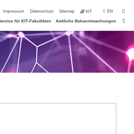
tion überspringen
suc
Impressum
Datenschutz
Sitemap
EN
KIT
Star
Service für KIT-Fakultäten
Amtliche Bekanntmachungen