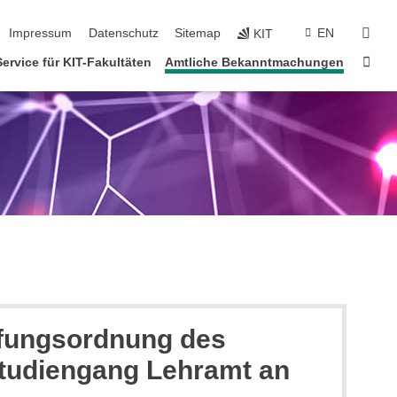
tion überspringen
suc
Impressum
Datenschutz
Sitemap
EN
KIT
Star
Service für KIT-Fakultäten
Amtliche Bekanntmachungen
üfungsordnung des
rstudiengang Lehramt an