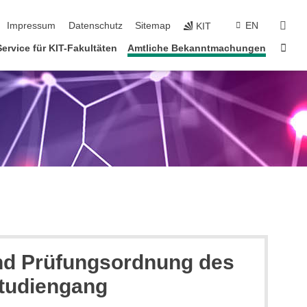
tion überspringen
suc
Impressum
Datenschutz
Sitemap
EN
KIT
Star
Service für KIT-Fakultäten
Amtliche Bekanntmachungen
und Prüfungsordnung des
studiengang