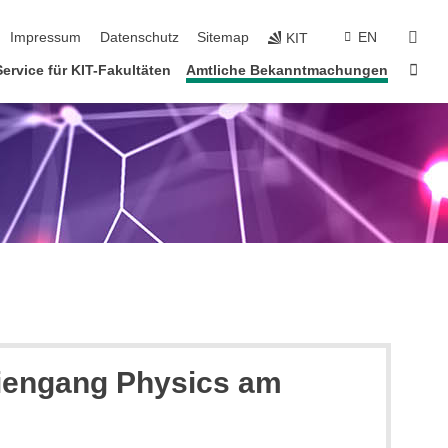
tion überspringen
suc
Impressum
Datenschutz
Sitemap
EN
KIT
Star
Service für KIT-Fakultäten
Amtliche Bekanntmachungen
diengang Physics am