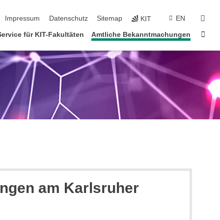
tion überspringen
suc
Impressum
Datenschutz
Sitemap
EN
KIT
Star
Service für KIT-Fakultäten
Amtliche Bekanntmachungen
ungen am Karlsruher