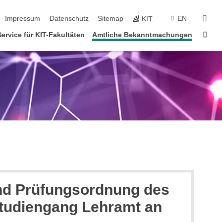
tion überspringen
suc
Impressum
Datenschutz
Sitemap
EN
KIT
Star
Service für KIT-Fakultäten
Amtliche Bekanntmachungen
und Prüfungsordnung des
rstudiengang Lehramt an