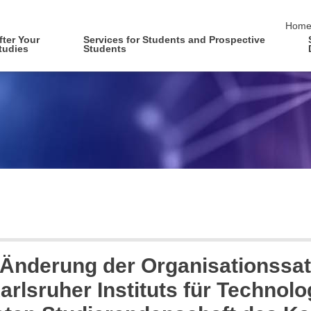
skip 
Hom
fter Your
Services for Students and Prospective
tudies
Students
 Änderung der Organisationssat
rlsruher Instituts für Technolo