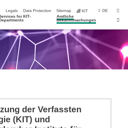
navigation
sear
e
Legals
Data Protection
Sitemap
DE
KIT
Services for KIT-
Amtliche
Sta
Departments
Bekanntmachungen
zung der Verfassten
gie (KIT) und