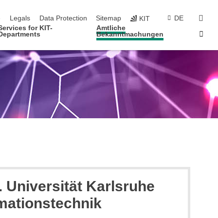
navigation
sear
e
Legals
Data Protection
Sitemap
DE
KIT
Services for KIT-
Amtliche
Sta
Departments
Bekanntmachungen
 Universität Karlsruhe
rmationstechnik