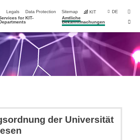
navigation
sear
e
Legals
Data Protection
Sitemap
DE
KIT
Services for KIT-
Amtliche
Sta
Departments
Bekanntmachungen
gsordnung der Universität
wesen