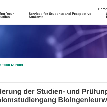
skip 
Hom
fter Your
Services for Students and Prospective
tudies
Students
es 2000 to 2009
nderung der Studien- und Prüfun
iplomstudiengang Bioingenieur