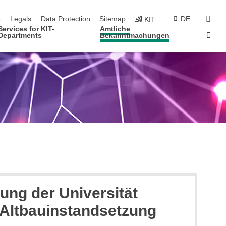
navigation
sear
e
Legals
Data Protection
Sitemap
DE
KIT
Services for KIT-
Amtliche
Sta
Departments
Bekanntmachungen
ung der Universität
 Altbauinstandsetzung