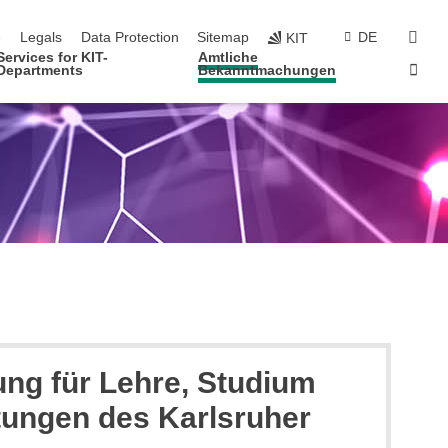
navigation
sear
e
Legals
Data Protection
Sitemap
DE
KIT
Services for KIT-
Amtliche
Sta
Departments
Bekanntmachungen
ng für Lehre, Studium
tungen des Karlsruher