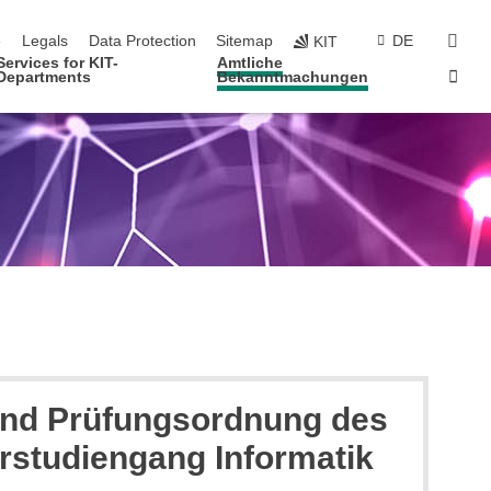
navigation
sear
e
Legals
Data Protection
Sitemap
DE
KIT
Services for KIT-
Amtliche
Sta
Departments
Bekanntmachungen
 und Prüfungsordnung des
orstudiengang Informatik